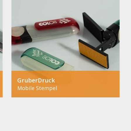
GruberDruck
Mobile Stempel