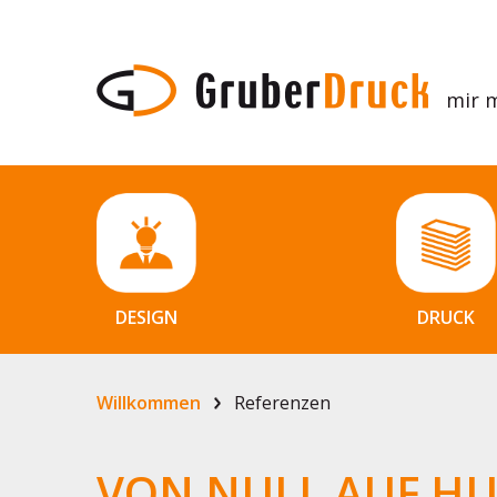
mir 
DESIGN
DRUCK
Willkommen
Referenzen
VON NULL AUF H