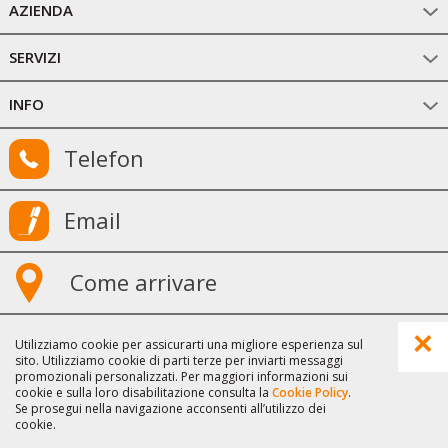
AZIENDA
SERVIZI
INFO
Telefon
Email
Come arrivare
©
2026
GruberDruck srl
|
Come arrivare
|
Credits
Utilizziamo cookie per assicurarti una migliore esperienza sul
|
Informativa privacy
|
Cookie
|
Sitemap
sito. Utilizziamo cookie di parti terze per inviarti messaggi
promozionali personalizzati. Per maggiori informazioni sui
produced by
cookie e sulla loro disabilitazione consulta la
Cookie Policy
.
Se prosegui nella navigazione acconsenti all’utilizzo dei
cookie.